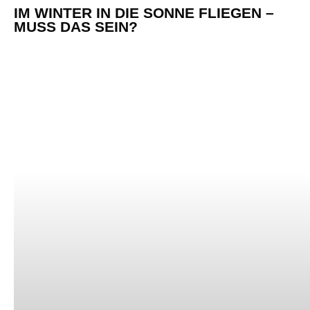
MINIMALISMUS-MINDSET
WARUM MINIMALISMUS? 133 GRÜNDE,
UM MINIMALISTISCH ZU LEBEN (VON 16
MINIMALISMUS-BLOGGER*INNEN)